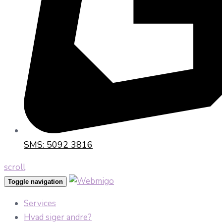
SMS: 5092 3816
scroll
Toggle navigation
Services
Hvad siger andre?